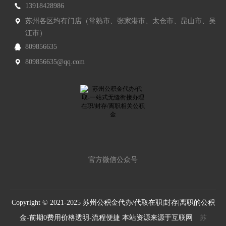
13918428986
苏州各区均有门店（常熟市、张家港市、太仓市、昆山市、吴
江市）
809856635
809856635@qq.com
官方微信公众号
Copyright © 2021-2025 苏州公积金代办/代取在职|封存|离职的公积
金-前期0费用价格透明-流程便捷 本站资源来源于互联网
苏