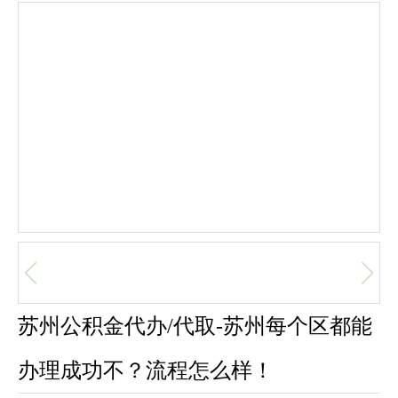
苏州公积金代办/代取-苏州每个区都能
办理成功不？流程怎么样！